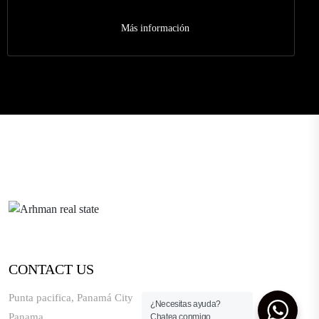
residencial, para una finca o negocio eco diversión.
con
todos su servicios, de agua y luz.
Más información
CONTACT US
Punta pacifica, Panamá City
¿Necesitas ayuda?
Panama
Chatea conmigo