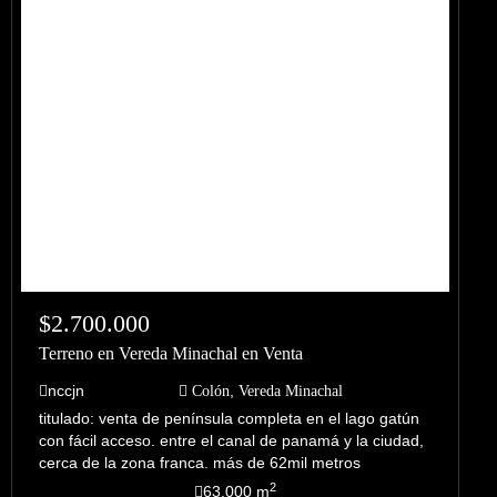
$2.700.000
Terreno en Vereda Minachal en Venta
nccjn
,
Colón
Vereda Minachal
titulado: venta de península completa en el lago gatún
con fácil acceso. entre el canal de panamá y la ciudad,
cerca de la zona franca.
más de 62mil metros
cuadrado, perfecto para un proyecto habitacional,
2
63.000 m