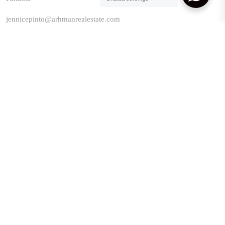
jennicepinto@arhmanrealestate.com
+507 64704122
LINKS
Enter your property
Search properties
Privacy Policy