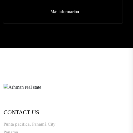
residencial, para una finca o negocio eco diversión.
con
todos su servicios, de agua y luz.
Más información
CONTACT US
Punta pacifica, Panamá City
Panama