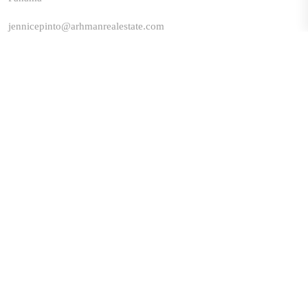
jennicepinto@arhmanrealestate.com
+507 64704122
LINKS
Enter your property
Search properties
Privacy Policy