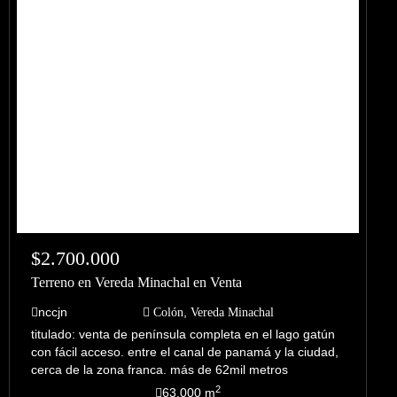
$2.700.000
Terreno en Vereda Minachal en Venta
nccjn
,
Colón
Vereda Minachal
titulado: venta de península completa en el lago gatún
con fácil acceso. entre el canal de panamá y la ciudad,
cerca de la zona franca.
más de 62mil metros
cuadrado, perfecto para un proyecto habitacional,
2
63.000 m