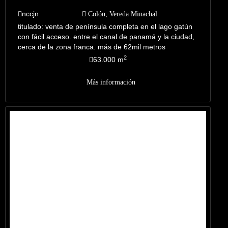
nccjn
,
Colón
Vereda Minachal
titulado: venta de península completa en el lago gatún
con fácil acceso. entre el canal de panamá y la ciudad,
cerca de la zona franca.
más de 62mil metros
cuadrado, perfecto para un proyecto habitacional,
2
63.000 m
residencial, para una finca o negocio eco diversión.
con
todos su servicios, de agua y luz.
Más información